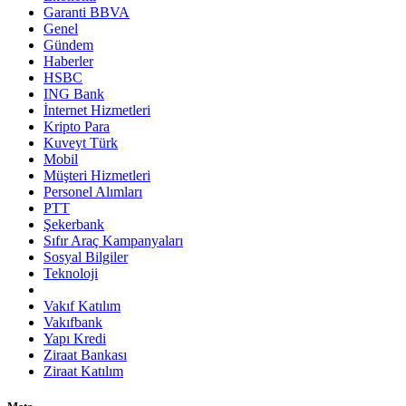
Garanti BBVA
Genel
Gündem
Haberler
HSBC
ING Bank
İnternet Hizmetleri
Kripto Para
Kuveyt Türk
Mobil
Müşteri Hizmetleri
Personel Alımları
PTT
Şekerbank
Sıfır Araç Kampanyaları
Sosyal Bilgiler
Teknoloji
Vakıf Katılım
Vakıfbank
Yapı Kredi
Ziraat Bankası
Ziraat Katılım