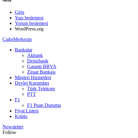
Meta
Giriş
Yazı beslemesi
Yorum beslemesi
WordPress.org
ÇağrıMerkezin
Bankalar
Akbank
Denizbank
Garanti BBVA
Ziraat Bankası
Müşteri Hizmetleri
Devlet Kurumları
Türk Telekom
PTT
F1
F1 Puan Durumu
Fiyat Listesi
Kripto
Newsletter
Follow