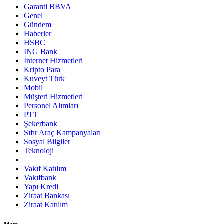
Garanti BBVA
Genel
Gündem
Haberler
HSBC
ING Bank
İnternet Hizmetleri
Kripto Para
Kuveyt Türk
Mobil
Müşteri Hizmetleri
Personel Alımları
PTT
Şekerbank
Sıfır Araç Kampanyaları
Sosyal Bilgiler
Teknoloji
Vakıf Katılım
Vakıfbank
Yapı Kredi
Ziraat Bankası
Ziraat Katılım