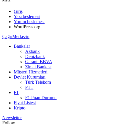
Meta
Giriş
Yazı beslemesi
Yorum beslemesi
WordPress.org
ÇağrıMerkezin
Bankalar
Akbank
Denizbank
Garanti BBVA
Ziraat Bankası
Müşteri Hizmetleri
Devlet Kurumları
Türk Telekom
PTT
F1
F1 Puan Durumu
Fiyat Listesi
Kripto
Newsletter
Follow