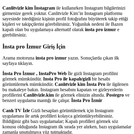
Canlitvizle kim İnstagram
ile kullanırken Instagram bilgilerinizi
girmenize gerek yoktur. Canlitvizle Kim’in Instagram platformu
sayesinde istediğiniz kişinin profil fotoğrafını büyüterek takip ettiği
kişileri ve takipçilerini görebilirsiniz. Yoğunluk nedeni ile Bazen
kapalı olan bu uygulamaya alternatif olarak
insta pro izmur
e
girebilirsiniz.
İnsta pro İzmur Giriş İçin
Arama motoruna
insta pro izmur
yazın. Sonuçlarda çıkan ilk
sayfaya tıklayın.
İnsta Pro İzmur , InstaPro Web
İle gizli Instagram profilini
görmek mümkündür.
Insta Pro ile kapalı/gizli
bir hesabı
görüntülemek mümkündür.
Canlıtvizle kim İnsta Pro
ile ilgilenen
bu makaleye bakın. Instagram hesabını kapatan ve gizleyenlerin
profillerini
Canlitvizle.kim
ile görmek elinizin altında.
Postegro
ve
benzeri uygulama mantığı ile çalışır.
İnsta Pro İzmir
Canlı TV İzle
Gizli hesapları görüntülemek için Instagram
uygulaması ile artık profilleri kolayca görüntüleyebilirsiniz.
Bildiğiniz gibi bazı uygulamalar; Kapalı profilleri görmek söz
konusu olduğunda Instagram ilk sırada yer alırken, bazı uygulamalar
zamanla unutulmaya yüz tutmaktadır.