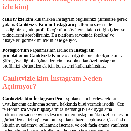
izle kim)
canlı tv izle kim
kullanırken Instagram bilgilerinizi girmenize gerek
yoktur.
Canlitvizle Kim’in Instagram
platformu sayesinde
istediğiniz kişinin profil fotoğrafını büyüterek takip ettiği kişileri ve
takipçilerini görebilirsiniz. Bu platform sayesinde fotoğraf ve
hikayeleri görmek mümkün hale geliyor.
Postegro’nun
kapanmasının ardından
Instagram
pro
platformu
Canlitvizle Kim
‘e olan ilgi de önemli ölçüde arttı.
Şifre güvenliğini düşünenler için kaydolmadan özel Instagram
profilinizi görüntülemek için bu sistemi kullanabilirsiniz.
Canlıtvizle.kim İnstagram Neden
Açılmıyor?
Canlıtvizle kim İnstagram Pro
uygulamasını inceleyerek bu
uygulamanın açılmama sorunu hakkında bilgi vermek istedik. Cep
telefonunuza veya bilgisayarınıza herhangi bir ek uygulama
indirmeden sadece web sitesi üzerinden Instagram’da özel bir hesabı
görüntülemenizi sağlayan bu uygulama bazen açılmıyor. Çok fazla
kişinin uygulamayı kullanmak istemesi ve çok fazla arama yapılması
nedeniyle bu hizmetin kullanımı da yoğun talep nedeniyle