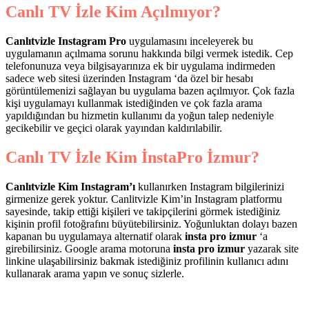
Canlı TV İzle Kim Açılmıyor?
Canlıtvizle Instagram Pro
uygulamasını inceleyerek bu
uygulamanın açılmama sorunu hakkında bilgi vermek istedik. Cep
telefonunuza veya bilgisayarınıza ek bir uygulama indirmeden
sadece web sitesi üzerinden Instagram ‘da özel bir hesabı
görüntülemenizi sağlayan bu uygulama bazen açılmıyor. Çok fazla
kişi uygulamayı kullanmak istediğinden ve çok fazla arama
yapıldığından bu hizmetin kullanımı da yoğun talep nedeniyle
gecikebilir ve geçici olarak yayından kaldırılabilir.
Canlı
TV İzle Kim
İnstaPro İzmur?
Canlıtvizle Kim Instagram’ı
kullanırken Instagram bilgilerinizi
girmenize gerek yoktur. Canlitvizle Kim’in Instagram platformu
sayesinde, takip ettiği kişileri ve takipçilerini görmek istediğiniz
kişinin profil fotoğrafını büyütebilirsiniz. Yoğunluktan dolayı bazen
kapanan bu uygulamaya alternatif olarak
insta pro izmur
‘a
girebilirsiniz. Google arama motoruna
insta pro izmur
yazarak site
linkine ulaşabilirsiniz bakmak istediğiniz profilinin kullanıcı adını
kullanarak arama yapın ve sonuç sizlerle.