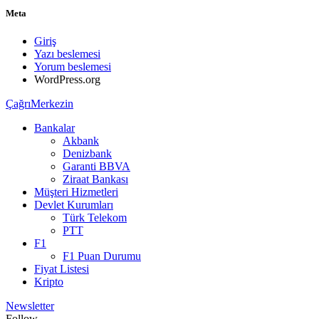
Meta
Giriş
Yazı beslemesi
Yorum beslemesi
WordPress.org
ÇağrıMerkezin
Bankalar
Akbank
Denizbank
Garanti BBVA
Ziraat Bankası
Müşteri Hizmetleri
Devlet Kurumları
Türk Telekom
PTT
F1
F1 Puan Durumu
Fiyat Listesi
Kripto
Newsletter
Follow