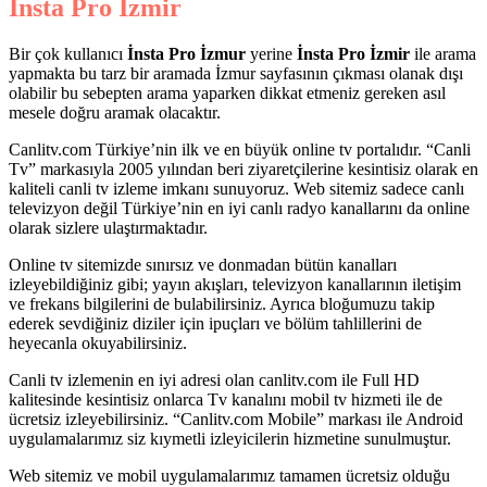
İnsta Pro İzmir
Bir çok kullanıcı
İnsta Pro İzmur
yerine
İnsta Pro İzmir
ile arama
yapmakta bu tarz bir aramada İzmur sayfasının çıkması olanak dışı
olabilir bu sebepten arama yaparken dikkat etmeniz gereken asıl
mesele doğru aramak olacaktır.
Canlitv.com Türkiye’nin ilk ve en büyük online tv portalıdır. “Canli
Tv” markasıyla 2005 yılından beri ziyaretçilerine kesintisiz olarak en
kaliteli canli tv izleme imkanı sunuyoruz. Web sitemiz sadece canlı
televizyon değil Türkiye’nin en iyi canlı radyo kanallarını da online
olarak sizlere ulaştırmaktadır.
Online tv sitemizde sınırsız ve donmadan bütün kanalları
izleyebildiğiniz gibi; yayın akışları, televizyon kanallarının iletişim
ve frekans bilgilerini de bulabilirsiniz. Ayrıca bloğumuzu takip
ederek sevdiğiniz diziler için ipuçları ve bölüm tahlillerini de
heyecanla okuyabilirsiniz.
Canli tv izlemenin en iyi adresi olan canlitv.com ile Full HD
kalitesinde kesintisiz onlarca Tv kanalını mobil tv hizmeti ile de
ücretsiz izleyebilirsiniz. “Canlitv.com Mobile” markası ile Android
uygulamalarımız siz kıymetli izleyicilerin hizmetine sunulmuştur.
Web sitemiz ve mobil uygulamalarımız tamamen ücretsiz olduğu