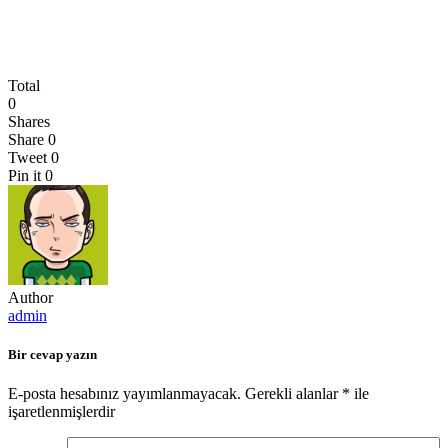
Total
0
Shares
Share
0
Tweet
0
Pin it
0
Author
admin
Bir cevap yazın
E-posta hesabınız yayımlanmayacak.
Gerekli alanlar
*
ile
işaretlenmişlerdir